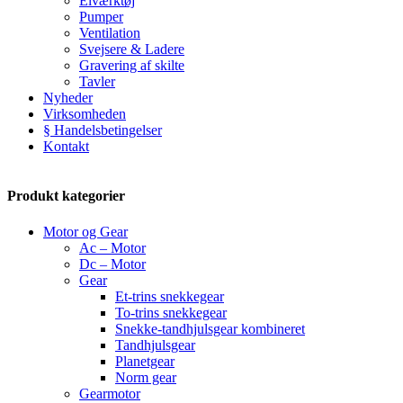
Elværktøj
Pumper
Ventilation
Svejsere & Ladere
Gravering af skilte
Tavler
Nyheder
Virksomheden
§ Handelsbetingelser
Kontakt
Produkt kategorier
Motor og Gear
Ac – Motor
Dc – Motor
Gear
Et-trins snekkegear
To-trins snekkegear
Snekke-tandhjulsgear kombineret
Tandhjulsgear
Planetgear
Norm gear
Gearmotor