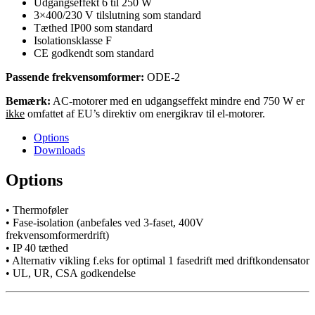
Udgangseffekt 6 til 250 W
3×400/230 V tilslutning som standard
Tæthed IP00 som standard
Isolationsklasse F
CE godkendt som standard
Passende frekvensomformer:
ODE-2
Bemærk:
AC-motorer med en udgangseffekt mindre end 750 W er
ikke
omfattet af EU’s direktiv om energikrav til el-motorer.
Options
Downloads
Options
• Thermoføler
• Fase-isolation (anbefales ved 3-faset, 400V
frekvensomformerdrift)
• IP 40 tæthed
• Alternativ vikling f.eks for optimal 1 fasedrift med driftkondensator
• UL, UR, CSA godkendelse