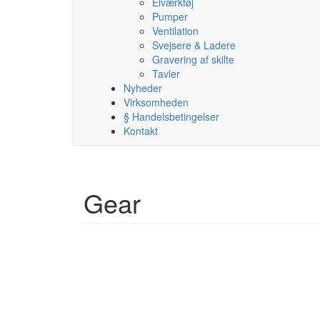
Elværktøj
Pumper
Ventilation
Svejsere & Ladere
Gravering af skilte
Tavler
Nyheder
Virksomheden
§ Handelsbetingelser
Kontakt
Gear
gear
Electrotech
smågear – små gear