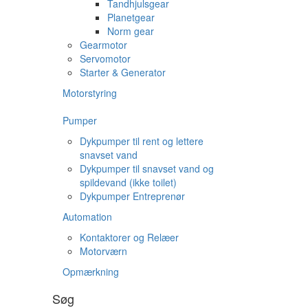
Tandhjulsgear
Planetgear
Norm gear
Gearmotor
Servomotor
Starter & Generator
Motorstyring
Pumper
Dykpumper til rent og lettere
snavset vand
Dykpumper til snavset vand og
spildevand (ikke toilet)
Dykpumper Entreprenør
Automation
Kontaktorer og Relæer
Motorværn
Opmærkning
Søg