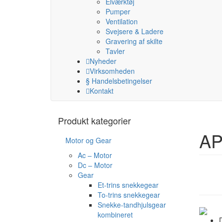
Elværktøj
Pumper
Ventilation
Svejsere & Ladere
Gravering af skilte
Tavler
Nyheder
Virksomheden
§ Handelsbetingelser
Kontakt
Produkt kategorier
AP
Motor og Gear
Ac – Motor
Dc – Motor
Gear
Et-trins snekkegear
To-trins snekkegear
Snekke-tandhjulsgear
kombineret