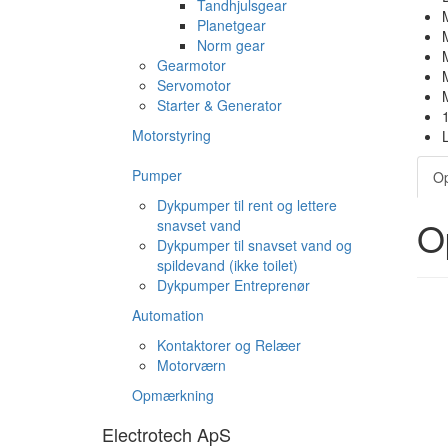
Tandhjulsgear
Planetgear
Norm gear
Gearmotor
Servomotor
M
Starter & Generator
Motorstyring
Pumper
Op
Dykpumper til rent og lettere
O
snavset vand
Dykpumper til snavset vand og
spildevand (ikke toilet)
Dykpumper Entreprenør
Automation
Kontaktorer og Relæer
Motorværn
Opmærkning
Electrotech ApS