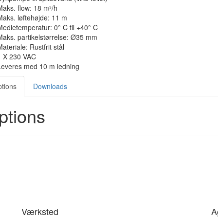
Maks. flow: 18 m³/h
Maks. løftehøjde: 11 m
Medietemperatur: 0° C til +40° C
Maks. partikelstørrelse: Ø35 mm
ateriale: Rustfrit stål
1 X 230 VAC
Leveres med 10 m ledning
tions
Downloads
ptions
Værksted
A