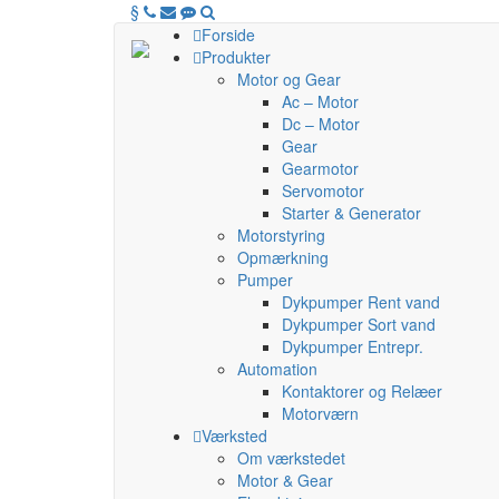
§
Forside
Produkter
Motor og Gear
Ac – Motor
Dc – Motor
Gear
Gearmotor
Servomotor
Starter & Generator
Motorstyring
Opmærkning
Pumper
Dykpumper Rent vand
Dykpumper Sort vand
Dykpumper Entrepr.
Automation
Kontaktorer og Relæer
Motorværn
Værksted
Om værkstedet
Motor & Gear