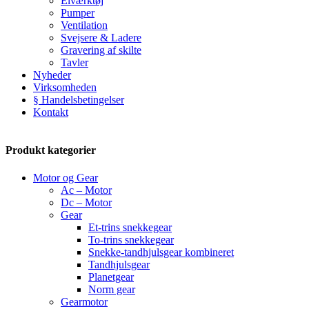
Elværktøj
Pumper
Ventilation
Svejsere & Ladere
Gravering af skilte
Tavler
Nyheder
Virksomheden
§ Handelsbetingelser
Kontakt
Produkt kategorier
Motor og Gear
Ac – Motor
Dc – Motor
Gear
Et-trins snekkegear
To-trins snekkegear
Snekke-tandhjulsgear kombineret
Tandhjulsgear
Planetgear
Norm gear
Gearmotor